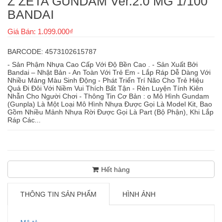
Z ZETA GUNDAM Ver.2.0 MG 1/100
BANDAI
Giá Bán: 1.099.000₫
BARCODE: 4573102615787
- Sản Phậm Nhựa Cao Cấp Với Độ Bền Cao . - Sản Xuất Bởi
Bandai – Nhật Bản - An Toàn Với Trẻ Em - Lắp Ráp Dễ Dàng Với
Nhiều Mảng Màu Sinh Động - Phát Triển Trí Não Cho Trẻ Hiệu
Quả Đi Đôi Với Niềm Vui Thích Bất Tận - Rèn Luyện Tính Kiên
Nhẫn Cho Người Chơi - Thông Tin Cơ Bản : o Mô Hình Gundam
(Gunpla) Là Một Loại Mô Hình Nhựa Được Gọi Là Model Kit, Bao
Gồm Nhiều Mảnh Nhựa Rời Được Gọi Là Part (Bộ Phận), Khi Lắp
Ráp Các...
Hết hàng
THÔNG TIN SẢN PHẨM
HÌNH ẢNH