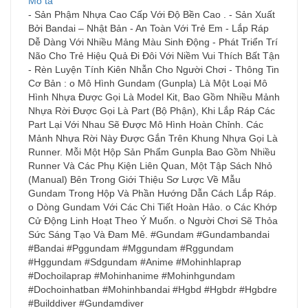
Mô tả
- Sản Phậm Nhựa Cao Cấp Với Độ Bền Cao . - Sản Xuất
Bởi Bandai – Nhật Bản - An Toàn Với Trẻ Em - Lắp Ráp
Dễ Dàng Với Nhiều Mảng Màu Sinh Động - Phát Triển Trí
Não Cho Trẻ Hiệu Quả Đi Đôi Với Niềm Vui Thích Bất Tận
- Rèn Luyện Tính Kiên Nhẫn Cho Người Chơi - Thông Tin
Cơ Bản : o Mô Hình Gundam (Gunpla) Là Một Loại Mô
Hình Nhựa Được Gọi Là Model Kit, Bao Gồm Nhiều Mảnh
Nhựa Rời Được Gọi Là Part (Bộ Phận), Khi Lắp Ráp Các
Part Lại Với Nhau Sẽ Được Mô Hình Hoàn Chỉnh. Các
Mảnh Nhựa Rời Này Được Gắn Trên Khung Nhựa Gọi Là
Runner. Mỗi Một Hộp Sản Phẩm Gunpla Bao Gồm Nhiều
Runner Và Các Phụ Kiện Liên Quan, Một Tập Sách Nhỏ
(Manual) Bên Trong Giới Thiệu Sơ Lược Về Mẫu
Gundam Trong Hộp Và Phần Hướng Dẫn Cách Lắp Ráp.
o Dòng Gundam Với Các Chi Tiết Hoàn Hảo. o Các Khớp
Cử Động Linh Hoạt Theo Ý Muốn. o Người Chơi Sẽ Thỏa
Sức Sáng Tạo Và Đam Mê. #Gundam #Gundambandai
#Bandai #Pggundam #Mggundam #Rggundam
#Hggundam #Sdgundam #Anime #Mohinhlaprap
#Dochoilaprap #Mohinhanime #Mohinhgundam
#Dochoinhatban #Mohinhbandai #Hgbd #Hgbdr #Hgbdre
#Builddiver #Gundamdiver