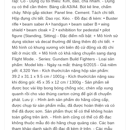
ráp: Có - Dụng cụ tối thiểu: Kìm, dao, chà nhám. - Dụng
cụ có thể cần thêm: Bảng cắt A3/A4. Bút kẻ line, chấm
chảy. Nhíp gắp sticker. Panel line. Cement. Tách chi tiết.
Hộp đựng chi tiết. Dao rọc. Kéo. - Đồ đạc đi kèm: • Buster
rifle • beam saber A • handgun • beam saber B • wing
shield • beam cloak × 2 • exhibition for pedestal • pilot
figure (Standing, Sitting) - Đặc điểm nổi bật: + Mô hình sử
dụng sticker và decal thường để tăng thêm độ chi tiết. +
Mô hình có khung xương với biên độ cử động và độ chi
tiết ở mức tốt. + Mô hình có khả năng chuyển sang dạng
Flight Mode. - Series: Gundam Build Fighters - Loại sản
phẩm: Model kits - Ngày ra mắt: tháng 6/2015 - Giá niêm
yết: 4,320 Yen - Kích thước/cân nặng hộp sản phẩm:
39.2 x 31.1 x 9.5 cm / 1001g - Kích thước/cân nặng sau
khi đóng gói: 45 x 35 x 12 cm / 1300g - Sản phẩm sẽ
được bọc vài lớp bong bóng chống xóc, chèn xốp xung
quanh rồi cho vào thùng carton cứng để gửi đi chuyển
phát. Lưu ý: - Hình ảnh sản phẩm do hãng cũng cấp,
được chụp từ sản phẩm mẫu, đã được hoàn thiện và có
thể đã được sơn. Sản phẩm thực tế có thể không hoàn
toàn giống trên ảnh. - Hình ảnh cũng có thể có đồ đạc
không thuộc mẫu đó do hãng chụp quảng cáo. Các bạn
tham khảo danh sách đồ đạc đi kèm ở trên. - Các mẫu