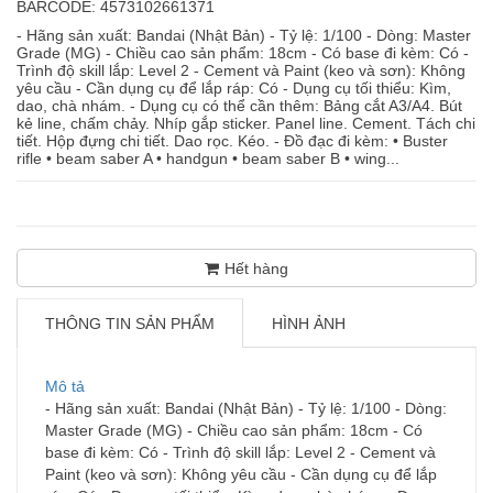
BARCODE: 4573102661371
- Hãng sản xuất: Bandai (Nhật Bản) - Tỷ lệ: 1/100 - Dòng: Master
Grade (MG) - Chiều cao sản phẩm: 18cm - Có base đi kèm: Có -
Trình độ skill lắp: Level 2 - Cement và Paint (keo và sơn): Không
yêu cầu - Cần dụng cụ để lắp ráp: Có - Dụng cụ tối thiểu: Kìm,
dao, chà nhám. - Dụng cụ có thể cần thêm: Bảng cắt A3/A4. Bút
kẻ line, chấm chảy. Nhíp gắp sticker. Panel line. Cement. Tách chi
tiết. Hộp đựng chi tiết. Dao rọc. Kéo. - Đồ đạc đi kèm: • Buster
rifle • beam saber A • handgun • beam saber B • wing...
Hết hàng
THÔNG TIN SẢN PHẨM
HÌNH ẢNH
Mô tả
- Hãng sản xuất: Bandai (Nhật Bản) - Tỷ lệ: 1/100 - Dòng:
Master Grade (MG) - Chiều cao sản phẩm: 18cm - Có
base đi kèm: Có - Trình độ skill lắp: Level 2 - Cement và
Paint (keo và sơn): Không yêu cầu - Cần dụng cụ để lắp