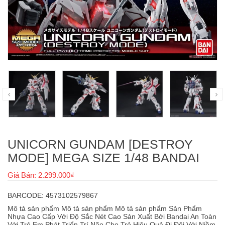
UNICORN GUNDAM [DESTROY
MODE] MEGA SIZE 1/48 BANDAI
Giá Bán: 2.299.000₫
BARCODE: 4573102579867
Mô tả sản phẩm Mô tả sản phẩm Mô tả sản phẩm Sản Phẩm
Nhựa Cao Cấp Với Độ Sắc Nét Cao Sản Xuất Bởi Bandai An Toàn
Với Trẻ Em Phát Triển Trí Não Cho Trẻ Hiệu Quả Đi Đôi Với Niềm