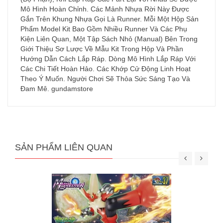
Mô Hình Hoàn Chỉnh. Các Mảnh Nhựa Rời Này Được
Gắn Trên Khung Nhựa Gọi Là Runner. Mỗi Một Hộp Sản
Phẩm Model Kit Bao Gồm Nhiều Runner Và Các Phụ
Kiện Liên Quan, Một Tập Sách Nhỏ (Manual) Bên Trong
Giới Thiệu Sơ Lược Về Mẫu Kit Trong Hộp Và Phần
Hướng Dẫn Cách Lắp Ráp. Dòng Mô Hình Lắp Ráp Với
Các Chi Tiết Hoàn Hảo. Các Khớp Cử Động Linh Hoạt
Theo Ý Muốn. Người Chơi Sẽ Thỏa Sức Sáng Tạo Và
Đam Mê. gundamstore
SẢN PHẨM LIÊN QUAN