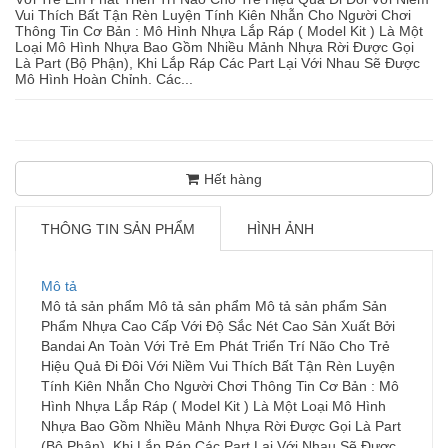
Vui Thích Bất Tận Rèn Luyện Tính Kiên Nhẫn Cho Người Chơi
Thông Tin Cơ Bản : Mô Hình Nhựa Lắp Ráp ( Model Kit ) Là Một
Loại Mô Hình Nhựa Bao Gồm Nhiều Mảnh Nhựa Rời Được Gọi
Là Part (Bộ Phận), Khi Lắp Ráp Các Part Lại Với Nhau Sẽ Được
Mô Hình Hoàn Chỉnh. Các...
Hết hàng
THÔNG TIN SẢN PHẨM
HÌNH ẢNH
Mô tả
Mô tả sản phẩm Mô tả sản phẩm Mô tả sản phẩm Sản
Phẩm Nhựa Cao Cấp Với Độ Sắc Nét Cao Sản Xuất Bởi
Bandai An Toàn Với Trẻ Em Phát Triển Trí Não Cho Trẻ
Hiệu Quả Đi Đôi Với Niềm Vui Thích Bất Tận Rèn Luyện
Tính Kiên Nhẫn Cho Người Chơi Thông Tin Cơ Bản : Mô
Hình Nhựa Lắp Ráp ( Model Kit ) Là Một Loại Mô Hình
Nhựa Bao Gồm Nhiều Mảnh Nhựa Rời Được Gọi Là Part
(Bộ Phận), Khi Lắp Ráp Các Part Lại Với Nhau Sẽ Được