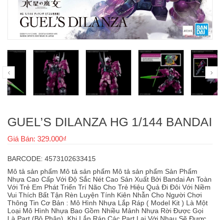
GUEL’S DILANZA HG 1/144 BANDAI
Giá Bán: 329.000₫
BARCODE: 4573102633415
Mô tả sản phẩm Mô tả sản phẩm Mô tả sản phẩm Sản Phẩm
Nhựa Cao Cấp Với Độ Sắc Nét Cao Sản Xuất Bởi Bandai An Toàn
Với Trẻ Em Phát Triển Trí Não Cho Trẻ Hiệu Quả Đi Đôi Với Niềm
Vui Thích Bất Tận Rèn Luyện Tính Kiên Nhẫn Cho Người Chơi
Thông Tin Cơ Bản : Mô Hình Nhựa Lắp Ráp ( Model Kit ) Là Một
Loại Mô Hình Nhựa Bao Gồm Nhiều Mảnh Nhựa Rời Được Gọi
Là Part (Bộ Phận), Khi Lắp Ráp Các Part Lại Với Nhau Sẽ Được