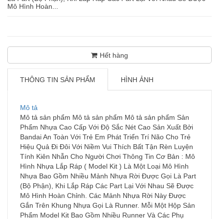
Mô Hình Hoàn...
Hết hàng
THÔNG TIN SẢN PHẨM
HÌNH ẢNH
Mô tả
Mô tả sản phẩm Mô tả sản phẩm Mô tả sản phẩm Sản
Phẩm Nhựa Cao Cấp Với Độ Sắc Nét Cao Sản Xuất Bởi
Bandai An Toàn Với Trẻ Em Phát Triển Trí Não Cho Trẻ
Hiệu Quả Đi Đôi Với Niềm Vui Thích Bất Tận Rèn Luyện
Tính Kiên Nhẫn Cho Người Chơi Thông Tin Cơ Bản : Mô
Hình Nhựa Lắp Ráp ( Model Kit ) Là Một Loại Mô Hình
Nhựa Bao Gồm Nhiều Mảnh Nhựa Rời Được Gọi Là Part
(Bộ Phận), Khi Lắp Ráp Các Part Lại Với Nhau Sẽ Được
Mô Hình Hoàn Chỉnh. Các Mảnh Nhựa Rời Này Được
Gắn Trên Khung Nhựa Gọi Là Runner. Mỗi Một Hộp Sản
Phẩm Model Kit Bao Gồm Nhiều Runner Và Các Phụ