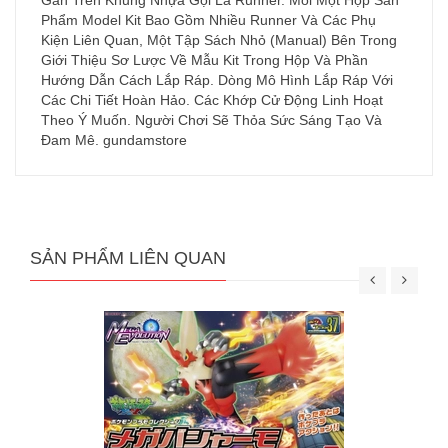
Gắn Trên Khung Nhựa Gọi Là Runner. Mỗi Một Hộp Sản
Phẩm Model Kit Bao Gồm Nhiều Runner Và Các Phụ
Kiện Liên Quan, Một Tập Sách Nhỏ (Manual) Bên Trong
Giới Thiệu Sơ Lược Về Mẫu Kit Trong Hộp Và Phần
Hướng Dẫn Cách Lắp Ráp. Dòng Mô Hình Lắp Ráp Với
Các Chi Tiết Hoàn Hảo. Các Khớp Cử Động Linh Hoạt
Theo Ý Muốn. Người Chơi Sẽ Thỏa Sức Sáng Tạo Và
Đam Mê. gundamstore
SẢN PHẨM LIÊN QUAN