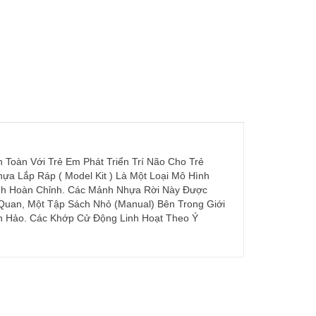
Toàn Với Trẻ Em Phát Triển Trí Não Cho Trẻ
ựa Lắp Ráp ( Model Kit ) Là Một Loại Mô Hình
ình Hoàn Chỉnh. Các Mảnh Nhựa Rời Này Được
Quan, Một Tập Sách Nhỏ (Manual) Bên Trong Giới
n Hảo. Các Khớp Cử Động Linh Hoạt Theo Ý