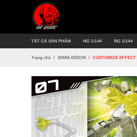
TẤT CẢ SẢN PHẨM
HG 1/144
RG 1/144
Trang chủ
/
30MM ADDON
/
CUSTOMIZE EFFECT 