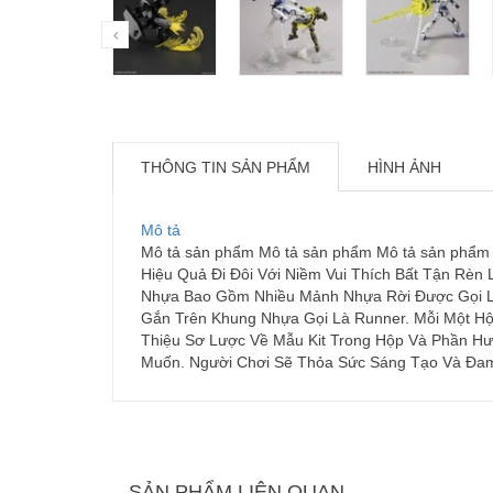
THÔNG TIN SẢN PHẨM
HÌNH ẢNH
Mô tả
Mô tả sản phẩm Mô tả sản phẩm Mô tả sản phẩm 
Hiệu Quả Đi Đôi Với Niềm Vui Thích Bất Tận Rèn
Nhựa Bao Gồm Nhiều Mảnh Nhựa Rời Được Gọi Là
Gắn Trên Khung Nhựa Gọi Là Runner. Mỗi Một Hộ
Thiệu Sơ Lược Về Mẫu Kit Trong Hộp Và Phần Hư
Muốn. Người Chơi Sẽ Thỏa Sức Sáng Tạo Và Đa
SẢN PHẨM LIÊN QUAN