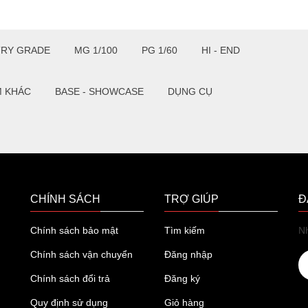
TRY GRADE
MG 1/100
PG 1/60
HI - END
M KHÁC
BASE - SHOWCASE
DỤNG CỤ
CHÍNH SÁCH
TRỢ GIÚP
Đ
Chính sách bảo mật
Tìm kiếm
Nh
Chính sách vận chuyển
Đăng nhập
Chính sách đổi trả
Đăng ký
Quy định sử dụng
Giỏ hàng