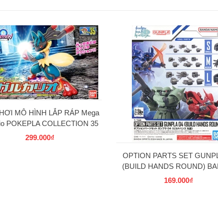
HƠI MÔ HÌNH LẮP RÁP Mega
rio POKEPLA COLLECTION 35
SELECT SERIES BANDAI
299.000₫
OPTION PARTS SET GUNPL
(BUILD HANDS ROUND) BA
169.000₫