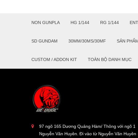
NON GUNPLA
HG 1/144
RG 1/144
EN
SD GUNDAM
30MM/30MS/30MF
SẢN PHẨ
CUSTOM / ADDON KIT
TOÀN BỘ DANH MỤC
97 ngõ 165 Dương Quảng Hàm/ Thông với ngõ 1
Nguyễn Văn Huyên. Đi vào từ Nguyễn Văn Huyên