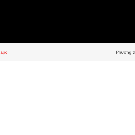
Sapo
Phương th