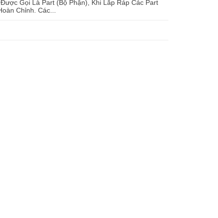
ược Gọi Là Part (Bộ Phận), Khi Lắp Ráp Các Part
oàn Chỉnh. Các...