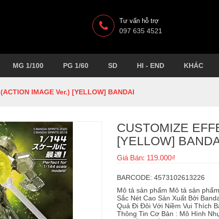
Tư vấn hỗ trợ
097 635 4521
MG 1/100
PG 1/60
SD
HI - END
KHÁC
(ACTION IMAGE Ver.) [YELLOW] BANDAI
CUSTOMIZE EFFE
[YELLOW] BANDA
Giá Bán: 119.000₫
BARCODE: 4573102613226
Mô tả sản phẩm Mô tả sản phẩ
Sắc Nét Cao Sản Xuất Bởi Banda
Quả Đi Đôi Với Niềm Vui Thích 
Thông Tin Cơ Bản : Mô Hình Nhự