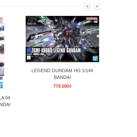
30MS SIS-W00
C] 
69
LEGEND GUNDAM HG 1/144
BANDAI
779.000₫
A 04
NDAI