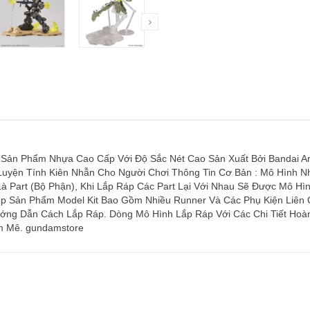
Sản Phẩm Nhựa Cao Cấp Với Độ Sắc Nét Cao Sản Xuất Bởi Bandai An 
 Luyện Tính Kiên Nhẫn Cho Người Chơi Thông Tin Cơ Bản : Mô Hình Nh
 Part (Bộ Phận), Khi Lắp Ráp Các Part Lại Với Nhau Sẽ Được Mô H
p Sản Phẩm Model Kit Bao Gồm Nhiều Runner Và Các Phụ Kiện Liên 
ớng Dẫn Cách Lắp Ráp. Dòng Mô Hình Lắp Ráp Với Các Chi Tiết Hoà
m Mê. gundamstore