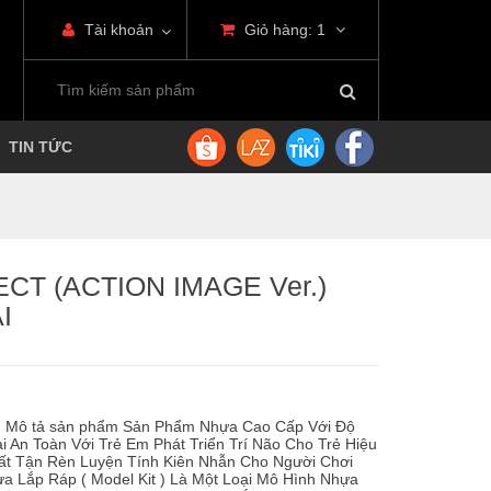
Tài khoản
Giỏ hàng:
1
TIN TỨC
CT (ACTION IMAGE Ver.)
I
m Mô tả sản phẩm Sản Phẩm Nhựa Cao Cấp Với Độ
i An Toàn Với Trẻ Em Phát Triển Trí Não Cho Trẻ Hiệu
Bất Tận Rèn Luyện Tính Kiên Nhẫn Cho Người Chơi
a Lắp Ráp ( Model Kit ) Là Một Loại Mô Hình Nhựa