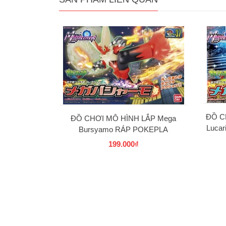
ĐỒ C
ĐỒ CHƠI MÔ HÌNH LẮP Mega
Luca
Bursyamo RÁP POKEPLA
COLLECTION 37 SELECT SERIES
199.000₫
BANDAI