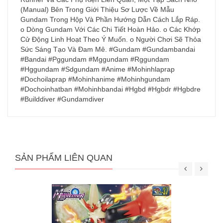
(Manual) Bên Trong Giới Thiệu Sơ Lược Về Mẫu
Gundam Trong Hộp Và Phần Hướng Dẫn Cách Lắp Ráp.
o Dòng Gundam Với Các Chi Tiết Hoàn Hảo. o Các Khớp
Cử Động Linh Hoạt Theo Ý Muốn. o Người Chơi Sẽ Thỏa
Sức Sáng Tạo Và Đam Mê. #Gundam #Gundambandai
#Bandai #Pggundam #Mggundam #Rggundam
#Hggundam #Sdgundam #Anime #Mohinhlaprap
#Dochoilaprap #Mohinhanime #Mohinhgundam
#Dochoinhatban #Mohinhbandai #Hgbd #Hgbdr #Hgbdre
#Builddiver #Gundamdiver
SẢN PHẨM LIÊN QUAN