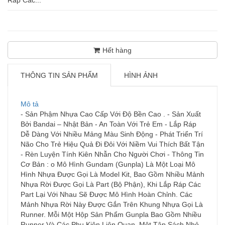
Hết hàng
THÔNG TIN SẢN PHẨM
HÌNH ẢNH
Mô tả
- Sản Phậm Nhựa Cao Cấp Với Độ Bền Cao . - Sản Xuất
Bởi Bandai – Nhật Bản - An Toàn Với Trẻ Em - Lắp Ráp
Dễ Dàng Với Nhiều Mảng Màu Sinh Động - Phát Triển Trí
Não Cho Trẻ Hiệu Quả Đi Đôi Với Niềm Vui Thích Bất Tận
- Rèn Luyện Tính Kiên Nhẫn Cho Người Chơi - Thông Tin
Cơ Bản : o Mô Hình Gundam (Gunpla) Là Một Loại Mô
Hình Nhựa Được Gọi Là Model Kit, Bao Gồm Nhiều Mảnh
Nhựa Rời Được Gọi Là Part (Bộ Phận), Khi Lắp Ráp Các
Part Lại Với Nhau Sẽ Được Mô Hình Hoàn Chỉnh. Các
Mảnh Nhựa Rời Này Được Gắn Trên Khung Nhựa Gọi Là
Runner. Mỗi Một Hộp Sản Phẩm Gunpla Bao Gồm Nhiều
Runner Và Các Phụ Kiện Liên Quan, Một Tập Sách Nhỏ