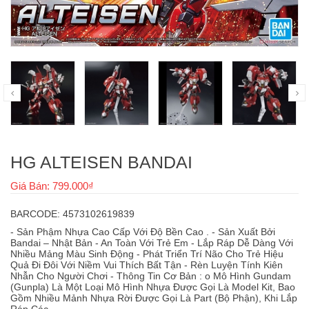
HG ALTEISEN BANDAI
Giá Bán: 799.000₫
BARCODE: 4573102619839
- Sản Phậm Nhựa Cao Cấp Với Độ Bền Cao . - Sản Xuất Bởi
Bandai – Nhật Bản - An Toàn Với Trẻ Em - Lắp Ráp Dễ Dàng Với
Nhiều Mảng Màu Sinh Động - Phát Triển Trí Não Cho Trẻ Hiệu
Quả Đi Đôi Với Niềm Vui Thích Bất Tận - Rèn Luyện Tính Kiên
Nhẫn Cho Người Chơi - Thông Tin Cơ Bản : o Mô Hình Gundam
(Gunpla) Là Một Loại Mô Hình Nhựa Được Gọi Là Model Kit, Bao
Gồm Nhiều Mảnh Nhựa Rời Được Gọi Là Part (Bộ Phận), Khi Lắp
Ráp Các...