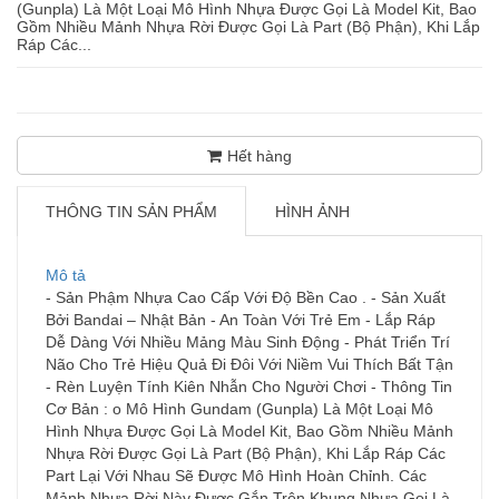
(Gunpla) Là Một Loại Mô Hình Nhựa Được Gọi Là Model Kit, Bao
Gồm Nhiều Mảnh Nhựa Rời Được Gọi Là Part (Bộ Phận), Khi Lắp
Ráp Các...
Hết hàng
THÔNG TIN SẢN PHẨM
HÌNH ẢNH
Mô tả
- Sản Phậm Nhựa Cao Cấp Với Độ Bền Cao . - Sản Xuất
Bởi Bandai – Nhật Bản - An Toàn Với Trẻ Em - Lắp Ráp
Dễ Dàng Với Nhiều Mảng Màu Sinh Động - Phát Triển Trí
Não Cho Trẻ Hiệu Quả Đi Đôi Với Niềm Vui Thích Bất Tận
- Rèn Luyện Tính Kiên Nhẫn Cho Người Chơi - Thông Tin
Cơ Bản : o Mô Hình Gundam (Gunpla) Là Một Loại Mô
Hình Nhựa Được Gọi Là Model Kit, Bao Gồm Nhiều Mảnh
Nhựa Rời Được Gọi Là Part (Bộ Phận), Khi Lắp Ráp Các
Part Lại Với Nhau Sẽ Được Mô Hình Hoàn Chỉnh. Các
Mảnh Nhựa Rời Này Được Gắn Trên Khung Nhựa Gọi Là