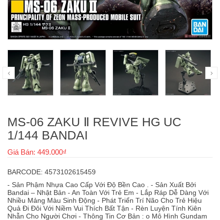
MS-06 ZAKU Ⅱ REVIVE HG UC
1/144 BANDAI
Giá Bán: 449.000₫
BARCODE: 4573102615459
- Sản Phậm Nhựa Cao Cấp Với Độ Bền Cao . - Sản Xuất Bởi
Bandai – Nhật Bản - An Toàn Với Trẻ Em - Lắp Ráp Dễ Dàng Với
Nhiều Mảng Màu Sinh Động - Phát Triển Trí Não Cho Trẻ Hiệu
Quả Đi Đôi Với Niềm Vui Thích Bất Tận - Rèn Luyện Tính Kiên
Nhẫn Cho Người Chơi - Thông Tin Cơ Bản : o Mô Hình Gundam