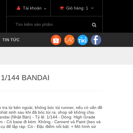
Tài khoản
Giỏ hàng:
1
TIN TỨC
1/144 BANDAI
tra từ bên ngoài, không bóc túi runner, nếu có vấn đề
phát sinh sau khi đã bóc túi ra, shop sẽ không chịu
andai (Nhật Bản) - Tỷ lệ: 1/144 - Dòng: High Grade
m - Có base đi kèm: Không - Cement và Paint (keo và
cụ để lắp ráp: Có - Đặc điểm nổi bật: + Mô hình sử