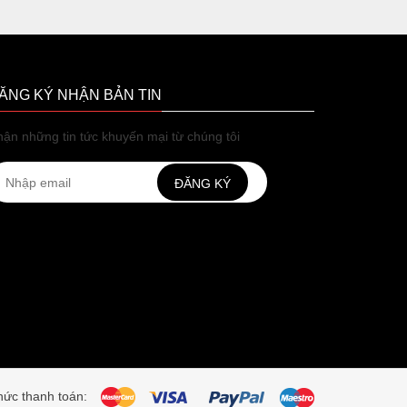
ĂNG KÝ NHẬN BẢN TIN
ận những tin tức khuyến mại từ chúng tôi
ĐĂNG KÝ
ức thanh toán: