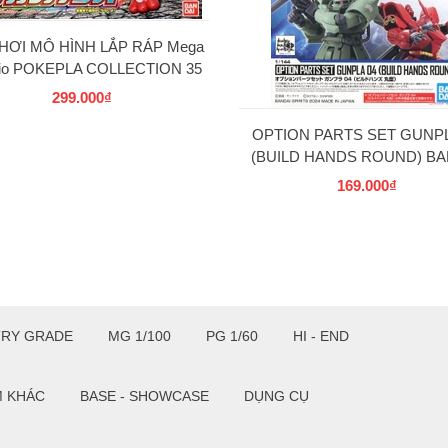
HƠI MÔ HÌNH LẮP RÁP Mega
rio POKEPLA COLLECTION 35
SELECT SERIES BANDAI
299.000₫
OPTION PARTS SET GUNPL
(BUILD HANDS ROUND) BA
169.000₫
TRY GRADE
MG 1/100
PG 1/60
HI - END
M KHÁC
BASE - SHOWCASE
DỤNG CỤ