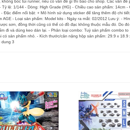
 không bóc túi runner, nếu có vấn đề gì thì báo cho shop. Các vấn đề p
 - Tỷ lệ: 1/144 - Dòng: High Grade (HG) - Chiều cao sản phẩm: 14cm -
- Đặc điểm nổi bật: + Mô hình sử dụng sticker để tăng thêm độ chi tiết
dam AGE - Loại sản phẩm: Model kits - Ngày ra mắt: 02/2012 Lưu ý: - 
ược sơn, đồng thời cũng có thể có đồ đạc không thuộc mẫu đó. Do đó
p bấm đi và dùng keo dán lại. - Phân loại combo: Tuỳ sản phẩm combo 
 có sản phẩm nhỏ. - Kích thước/cân nặng hộp sản phẩm: 29.9 x 18.9 x
i dung 3