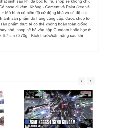
hát sinh sau khi đã bóc túi ra, shop sẽ không chịu
 Có base đi kèm: Không - Cement và Paint (keo và
. + Mô hình có biên độ cử động khá và có độ chi
Hình ảnh sản phẩm do hãng cũng cấp, được chụp từ
 sản phẩm thực tế có thể không hoàn toàn giống
to hay nhỏ, shop sẽ bỏ vào hộp Gundam hoặc bọc ở
 6.7 cm / 270g - Kích thước/cân nặng sau khi
30MS SIS-W00
C] 
69