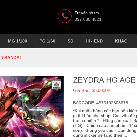
Tư vấn hỗ trợ
097 635 4521
MG 1/100
PG 1/60
SD
HI - END
KHÁC
44 BANDAI
ZEYDRA HG AGE 
Giá Bán: 350.000₫
BARCODE: 4573102603678
*Khi nhận hàng các bạn nên kiểm 
gì thì báo cho shop. Các vấn đề 
trách nhiệm.* - Hãng sản xuất: B
(HG) - Chiều cao sản phẩm: 14c
sơn): Không yêu cầu - Cần dụng 
dụng sticker để tăng thêm...