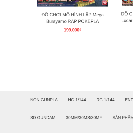
ĐỒ C
ĐỒ CHƠI MÔ HÌNH LẮP Mega
Luca
Bursyamo RÁP POKEPLA
COLLECTION 37 SELECT SERIES
199.000₫
BANDAI
NON GUNPLA
HG 1/144
RG 1/144
EN
SD GUNDAM
30MM/30MS/30MF
SẢN PHẨ