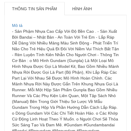
THÔNG TIN SẢN PHẨM
HÌNH ẢNH
Mô tả
- Sản Phậm Nhựa Cao Cấp Với Độ Bền Cao . - Sản Xuất
Bởi Bandai – Nhật Bản - An Toàn Với Trẻ Em - Lắp Ráp
Dễ Dàng Với Nhiều Mảng Màu Sinh Động - Phát Triển Trí
Não Cho Trẻ Hiệu Quả Đi Đôi Với Niềm Vui Thích Bất Tận
- Rèn Luyện Tính Kiên Nhẫn Cho Người Chơi - Thông Tin
Cơ Bản : o Mô Hình Gundam (Gunpla) Là Một Loại Mô
Hình Nhựa Được Gọi Là Model Kit, Bao Gồm Nhiều Mảnh
Nhựa Rời Được Gọi Là Part (Bộ Phận), Khi Lắp Ráp Các
Part Lại Với Nhau Sẽ Được Mô Hình Hoàn Chỉnh. Các
Mảnh Nhựa Rời Này Được Gắn Trên Khung Nhựa Gọi Là
Runner. Mỗi Một Hộp Sản Phẩm Gunpla Bao Gồm Nhiều
Runner Và Các Phụ Kiện Liên Quan, Một Tập Sách Nhỏ
(Manual) Bên Trong Giới Thiệu Sơ Lược Về Mẫu
Gundam Trong Hộp Và Phần Hướng Dẫn Cách Lắp Ráp.
o Dòng Gundam Với Các Chi Tiết Hoàn Hảo. o Các Khớp
Cử Động Linh Hoạt Theo Ý Muốn. o Người Chơi Sẽ Thỏa
Sức Sáng Tạo Và Đam Mê. #Gundam #Gundambandai
#Bandai #Pggundam #Mggundam #Rggundam