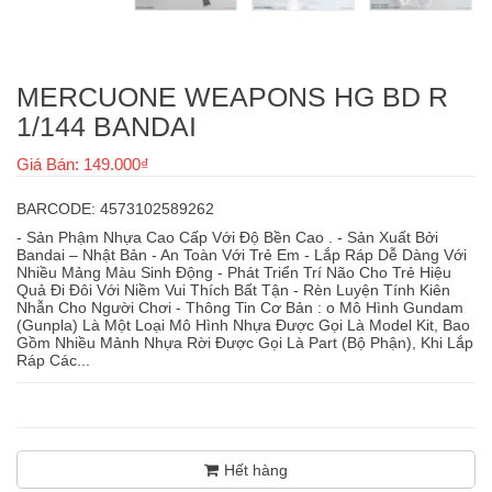
MERCUONE WEAPONS HG BD R
1/144 BANDAI
Giá Bán: 149.000₫
BARCODE: 4573102589262
- Sản Phậm Nhựa Cao Cấp Với Độ Bền Cao . - Sản Xuất Bởi
Bandai – Nhật Bản - An Toàn Với Trẻ Em - Lắp Ráp Dễ Dàng Với
Nhiều Mảng Màu Sinh Động - Phát Triển Trí Não Cho Trẻ Hiệu
Quả Đi Đôi Với Niềm Vui Thích Bất Tận - Rèn Luyện Tính Kiên
Nhẫn Cho Người Chơi - Thông Tin Cơ Bản : o Mô Hình Gundam
(Gunpla) Là Một Loại Mô Hình Nhựa Được Gọi Là Model Kit, Bao
Gồm Nhiều Mảnh Nhựa Rời Được Gọi Là Part (Bộ Phận), Khi Lắp
Ráp Các...
Hết hàng