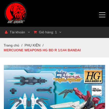
Tài khoản
Giỏ hàng:
1
Trang chủ
/
PHỤ KIỆN
/
MERCUONE WEAPONS HG BD R 1/144 BANDAI