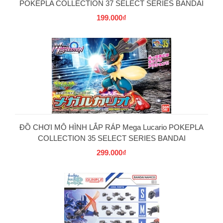
POKEPLA COLLECTION 37 SELECT SERIES BANDAI
199.000₫
PG
ĐỒ CHƠI MÔ HÌNH LẮP RÁP Mega Lucario POKEPLA
COLLECTION 35 SELECT SERIES BANDAI
299.000₫