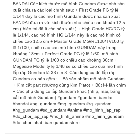
BANDAI Các kích thước mô hình Gundam được nhà sản
xuất chia ra các loại chính sau: + First Grade FG tỷ lệ
1/144 đây là các mô hình Gundam được nhà sản xuất
BANDAI đưa ra với kích thước nhỏ chiều cao khoản 12.5
cm ( hiện tại đã ít còn sản xuất ) + High Grade HG/RG tỷ
lệ 1/144, các mô hình HG 1/144 này là các mô hình có
chiều cào 12.5 cm + Master Grade MG/RE100/TV100 tỷ
lệ 1/100, chiều cao các mô hình GUNDAM này trong
khoảng 18cm + Perfect Grade PG tỷ lệ 1/60, mô hình
GUNDAM PG tỷ lệ 1/60 có chiều cao khoảng 30cm +
Megesize Model tỷ lệ 1/48 sẽ có chiều cao của mô hình
lắp ráp Gundam là 38 cm 3. Các dụng cụ để lắp ráp
Gundam cơ bản gồm : + Bộ sản phẩm mô hình Gundam
+ Kìm cắt part (thường dùng kìm Plato) + Bút kẻ lằn chìm
+ Các phụ dụng cụ lắp Gundam khác (nhíp, mài, bẳng
cắt mô hình Gundam) #gundam #gundam_bandai
#bandai #pg_gundam #mg_gundam #rg_gundam
#hg_gundam #sd_gundam #anime #mo_hinh_lap_rap
#do_choi_lap_rap #mo_hinh_anime #mo_hinh_gundam
#do_choi_nhat_ban gundamstore