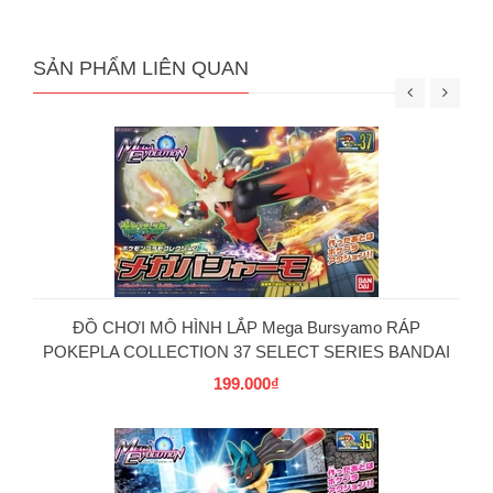
SẢN PHẨM LIÊN QUAN
ĐỒ CHƠI MÔ HÌNH LẮP Mega Bursyamo RÁP
POKEPLA COLLECTION 37 SELECT SERIES BANDAI
199.000₫
PG