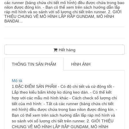
các runner (bảng chứa chi tiết mô hình) đều được chứa trong bao
nilon được đóng kín. - Bạn có thể xem trên sách hướng dẫn lắp
ráp mô hình và so sánh với số lượng chi tiết trên runner. 2. GIỚI
THIỆU CHUNG VỀ MÔ HÌNH LẮP RẮP GUNDAM, MÔ HÌNH
BANDAI...
Hết hàng
THÔNG TIN SẢN PHẨM
HÌNH ẢNH
Mô tả
1.ĐẶC ĐIỂM SẢN PHẨM - Có độ chi tiết và cử động tốt -
Lắp theo kiểu bấm khớp ko dùng keo dán. - Có thể kết
hợp với các mẫu mô hình khác - Cách check số lượng chi
tiết của mô hình: - Tất cả các runner (bảng chứa chi tiết
mô hình) đều được chứa trong bao nilon được đóng kín. -
Bạn có thể xem trên sách hướng dẫn lắp ráp mô hình và
so sánh với số lượng chi tiết trên runner. 2. GIỚI THIỆU
CHUNG VỀ MÔ HÌNH LẮP RẮP GUNDAM, MÔ HÌNH