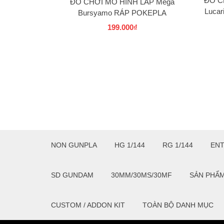
ĐỒ C
ĐỒ CHƠI MÔ HÌNH LẮP Mega
Luca
Bursyamo RÁP POKEPLA
COLLECTION 37 SELECT SERIES
199.000₫
BANDAI
NON GUNPLA
HG 1/144
RG 1/144
EN
SD GUNDAM
30MM/30MS/30MF
SẢN PHẨ
CUSTOM / ADDON KIT
TOÀN BỘ DANH MỤC