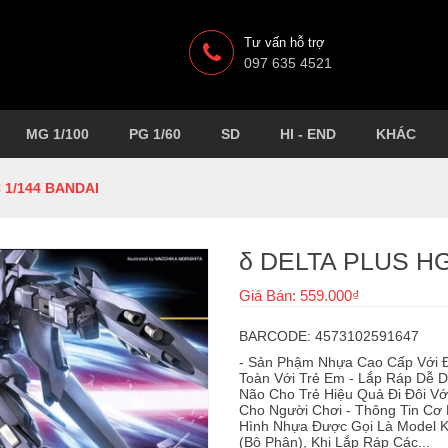
Tư vấn hỗ trợ
097 635 4521
MG 1/100
PG 1/60
SD
HI - END
KHÁC
 1/144 BANDAI
δ DELTA PLUS HG
Giá Bán: 559.000₫
BARCODE: 4573102591647
- Sản Phậm Nhựa Cao Cấp Với Độ
Toàn Với Trẻ Em - Lắp Ráp Dễ D
Não Cho Trẻ Hiệu Quả Đi Đôi Vớ
Cho Người Chơi - Thông Tin Cơ
Hình Nhựa Được Gọi Là Model K
(Bộ Phận), Khi Lắp Ráp Các...