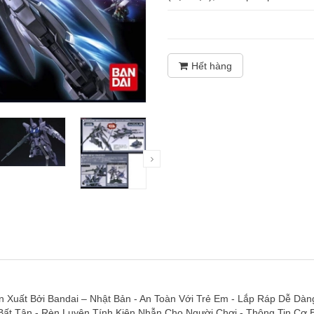
Hết hàng
 Xuất Bởi Bandai – Nhật Bản - An Toàn Với Trẻ Em - Lắp Ráp Dễ Dàng
 Bất Tận - Rèn Luyện Tính Kiên Nhẫn Cho Người Chơi - Thông Tin Cơ