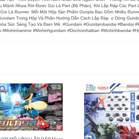
u Mảnh Nhựa Rời Được Gọi Là Part (Bộ Phận), Khi Lắp Ráp Các Part 
ọi Là Runner. Mỗi Một Hộp Sản Phẩm Gunpla Bao Gồm Nhiều Runner
 Gundam Trong Hộp Và Phần Hướng Dẫn Cách Lắp Ráp. o Dòng Gunda
ẽ Thỏa Sức Sáng Tạo Và Đam Mê. #Gundam #Gundambandai #Band
p #Mohinhanime #Mohinhgundam #Dochoinhatban #Mohinhbandai #Hg