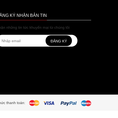
ĂNG KÝ NHẬN BẢN TIN
ận những tin tức khuyến mại từ chúng tôi
ĐĂNG KÝ
ức thanh toán: