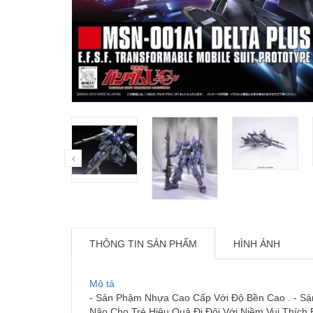
THÔNG TIN SẢN PHẨM
HÌNH ẢNH
Mô tả
- Sản Phậm Nhựa Cao Cấp Với Độ Bền Cao . - Sản
Não Cho Trẻ Hiệu Quả Đi Đôi Với Niềm Vui Thích