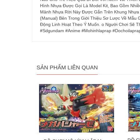
Hình Nhựa Được Gọi Là Model Kit, Bao Gồm Nhiề
Mảnh Nhựa Rời Này Được Gắn Trên Khung Nhựa G
(Manual) Bên Trong Giới Thiệu Sơ Lược Về Mẫu
Động Linh Hoạt Theo Ý Muốn. o Người Chơi S
#Sdgundam #Anime #Mohinhlaprap #Dochoilapra
SẢN PHẨM LIÊN QUAN