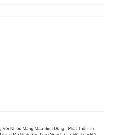
 Với Nhiều Mảng Màu Sinh Động - Phát Triển Trí
 Bản : o Mô Hình Gundam (Gunpla) Là Một Loại Mô