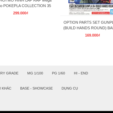
HƠI MÔ HÌNH LẮP RÁP Mega
rio POKEPLA COLLECTION 35
SELECT SERIES BANDAI
299.000₫
OPTION PARTS SET GUNPL
(BUILD HANDS ROUND) BA
169.000₫
TRY GRADE
MG 1/100
PG 1/60
HI - END
M KHÁC
BASE - SHOWCASE
DỤNG CỤ