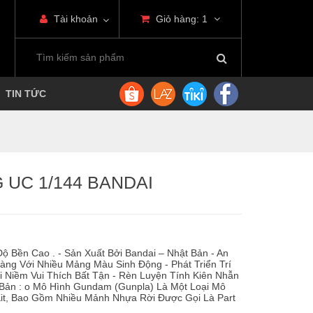
Tài khoản
Giỏ hàng:
1
TIN TỨC
 UC 1/144 BANDAI
 Bền Cao . - Sản Xuất Bởi Bandai – Nhật Bản - An
àng Với Nhiều Mảng Màu Sinh Động - Phát Triển Trí
i Niềm Vui Thích Bất Tận - Rèn Luyện Tính Kiên Nhẫn
 Bản : o Mô Hình Gundam (Gunpla) Là Một Loại Mô
it, Bao Gồm Nhiều Mảnh Nhựa Rời Được Gọi Là Part