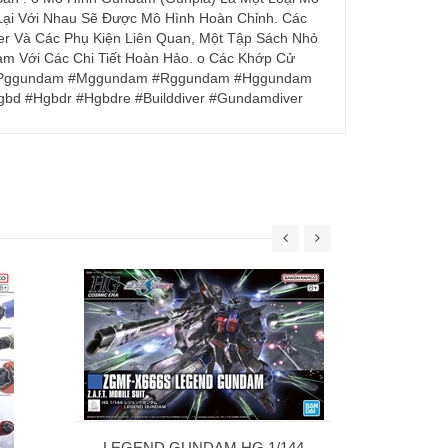
Lại Với Nhau Sẽ Được Mô Hình Hoàn Chỉnh. Các
 Và Các Phụ Kiện Liên Quan, Một Tập Sách Nhỏ
m Với Các Chi Tiết Hoàn Hảo. o Các Khớp Cử
ai #Pggundam #Mggundam #Rggundam #Hggundam
bd #Hgbdr #Hgbdre #Builddiver #Gundamdiver
30MS SIS-W00
C] 
69
LEGEND GUNDAM HG 1/144