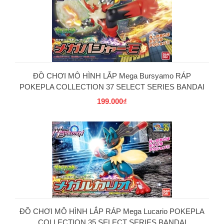
ĐỒ CHƠI MÔ HÌNH LẮP Mega Bursyamo RÁP
POKEPLA COLLECTION 37 SELECT SERIES BANDAI
199.000₫
PG
ĐỒ CHƠI MÔ HÌNH LẮP RÁP Mega Lucario POKEPLA
COLLECTION 35 SELECT SERIES BANDAI