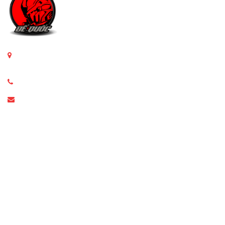
97 ngõ 165 Dương Quảng Hàm/ Thông với ngõ 1 Nguyễn
Văn Huyên. Đi vào từ Nguyễn Văn Huyên gần hơn
097 635 4521
dequocgundam@gmail.com