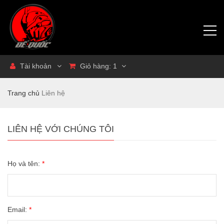
Tài khoản
Giỏ hàng:
1
Trang chủ
Liên hệ
LIÊN HỆ VỚI CHÚNG TÔI
Họ và tên:
*
Email:
*