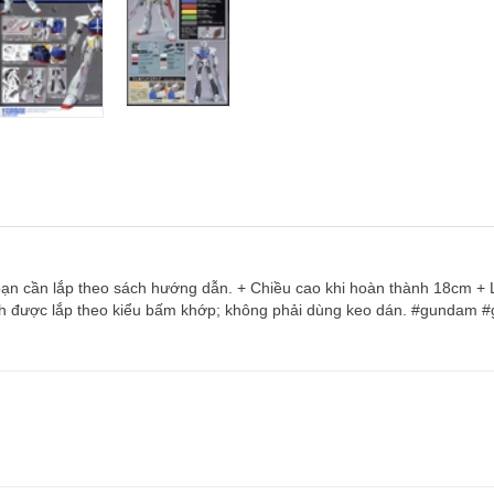
ạn cần lắp theo sách hướng dẫn. + Chiều cao khi hoàn thành 18cm + L
nh được lắp theo kiểu bấm khớp; không phải dùng keo dán. #gundam 