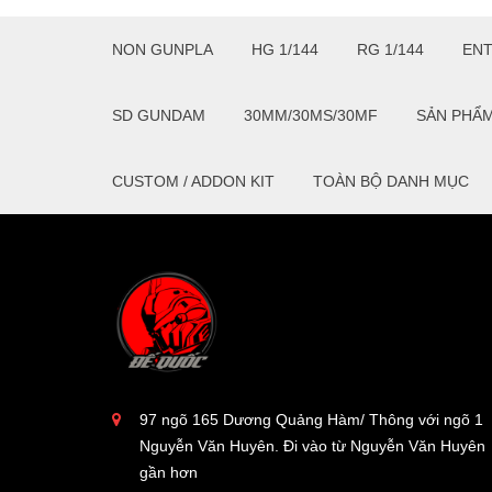
NON GUNPLA
HG 1/144
RG 1/144
EN
SD GUNDAM
30MM/30MS/30MF
SẢN PHẨ
CUSTOM / ADDON KIT
TOÀN BỘ DANH MỤC
97 ngõ 165 Dương Quảng Hàm/ Thông với ngõ 1
Nguyễn Văn Huyên. Đi vào từ Nguyễn Văn Huyên
gần hơn