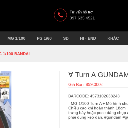
Tư vấn hỗ trợ
097 635 4521
MG 1/100
PG 1/60
SD
HI - END
KHÁC
 1/100 BANDAI
∀ Turn A GUNDA
Giá Bán: 999.000₫
BARCODE: 4573102638243
- MG 1/100 Turn A + Mô hình chư
Chiều cao khi hoàn thành 18cm + 
trưng bày hoặc pose dáng chụp 
phải dùng keo dán. #gundam #g