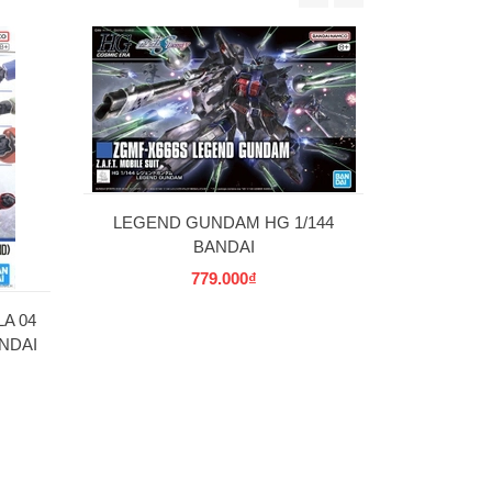
30MS SIS-W00
C] 
69
LEGEND GUNDAM HG 1/144
BANDAI
779.000₫
A 04
NDAI