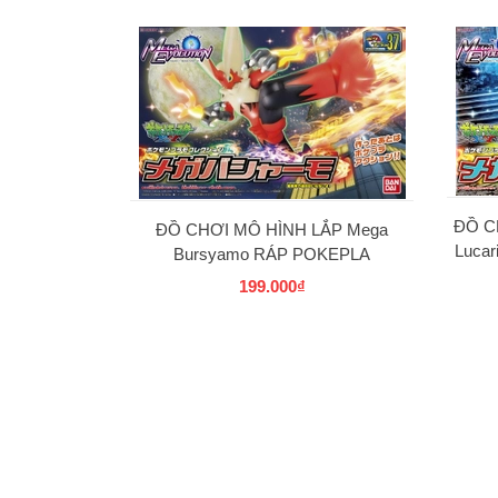
ĐỒ C
ĐỒ CHƠI MÔ HÌNH LẮP Mega
Luca
Bursyamo RÁP POKEPLA
COLLECTION 37 SELECT SERIES
199.000₫
BANDAI