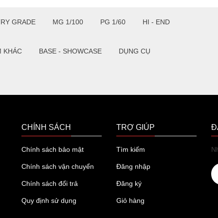
TRY GRADE
MG 1/100
PG 1/60
HI - END
M KHÁC
BASE - SHOWCASE
DỤNG CỤ
CHÍNH SÁCH
TRỢ GIÚP
Đ
Chính sách bảo mật
Tìm kiếm
Nh
Chính sách vận chuyển
Đăng nhập
Chính sách đổi trả
Đăng ký
Quy định sử dụng
Giỏ hàng