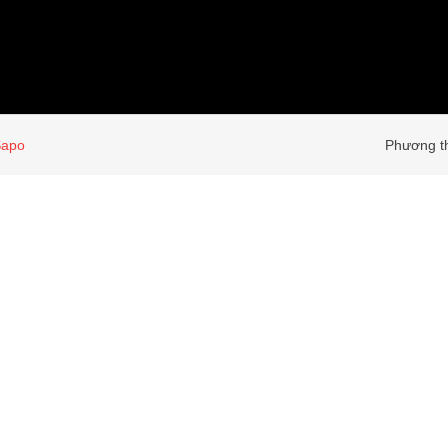
Sapo
Phương th