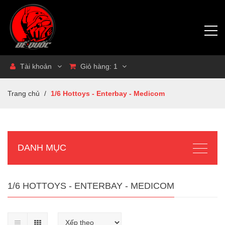
Tài khoản
Giỏ hàng:
1
Trang chủ
/
1/6 Hottoys - Enterbay - Medicom
DANH MỤC
1/6 HOTTOYS - ENTERBAY - MEDICOM